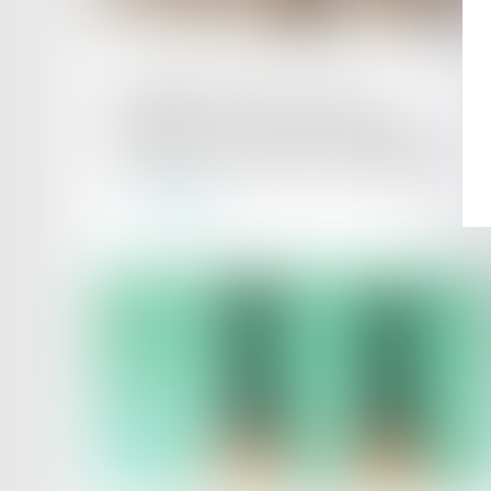
Publié le :
20/06/2025
Publicité télévisée et grande
distribution : la Cour de cassation
encadre les promotions temporaires !
Lire la suite