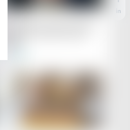
Publié le :
25/04/2025
Pas de préjudice commercial lorsque le
concurrent n’a subi ni perte ni gain
manqué
Lire la suite