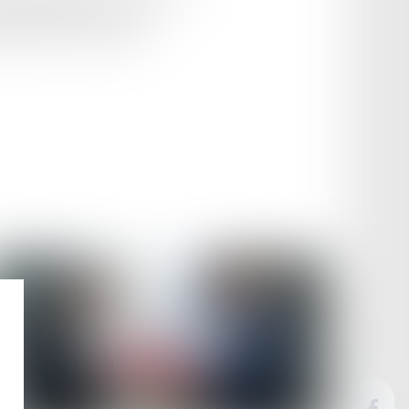
êt significatif de la Cour de
 télévisée et de pratiques