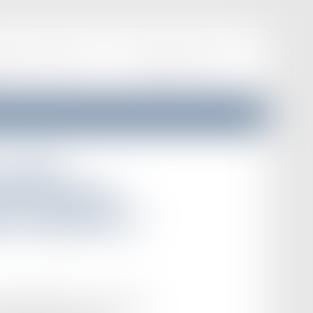
EPRISES
ACTUALITÉS
F.A.Q
HONORAIRES
CONTACT
t grande
r de cassation
ns temporaires !
 particulièrement vive, la grande