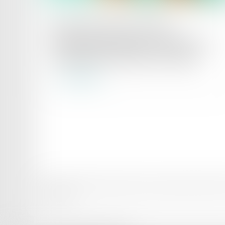
Publié le :
18/04/2025
Rupture brutale des relations
commerciales établies : précisions sur
l’appréciation du préavis de rupture
Lire la suite
Domaines d’intervention
Votre Avocat
Conseil et support juridique externali
Plan du site