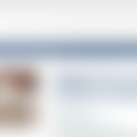
VOTRE AVOCAT
CONSEIL ET SUPPORT JURIDIQUE EXTERNALISÉ AUX ENTR
de cassation encadre les promotions temporaires !
Publicité télévisée e
distribution : la Cou
encadre les promotio
Publié le :
20/06/2025
Droit commercial
Source :
www.lemag-juridique.com
Dans un secteur marqué par une concurrence