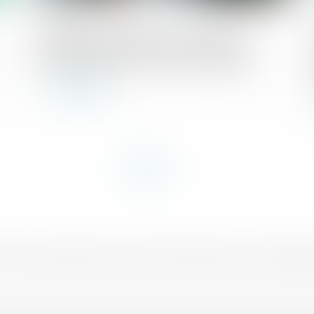
Publié le :
27/03/2025
Compétence, pouvoir et sanction de
l’AMF : rappel de la Cour de cassation
Lire la suite
<<
<
1
2
3
4
>
>>
sé aux entreprises
Actualités
F.A.Q
Honoraires
Mentions légales
Politique de confidentialité
Pol