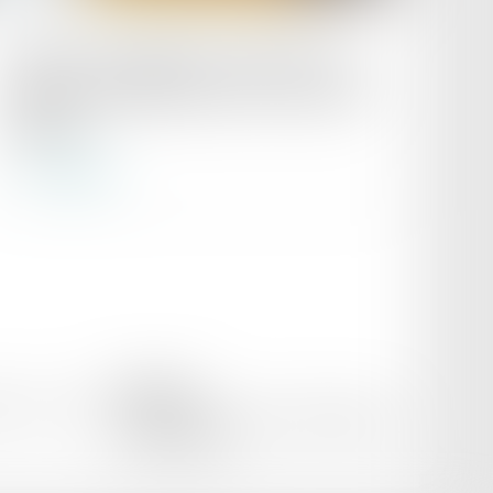
Publié le :
07/02/2025
Annonces immobilières sans DPE : des
agences condamnées pour concurrence
déloyale
Lire la suite
PK AVOCAT
itique de cookies
8 bis boulevard Ledru-Rollin, 34000 Montpellier
Tél :
06 88 68 59 48