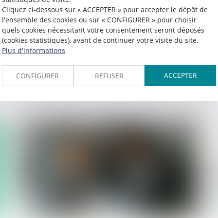
Cliquez ci-dessous sur « ACCEPTER » pour accepter le dépôt de
l'ensemble des cookies ou sur « CONFIGURER » pour choisir
Publié le :
22/05/2025
quels cookies nécessitant votre consentement seront déposés
(cookies statistiques), avant de continuer votre visite du site.
Clauses attributives de juridiction :
Plus d'informations
attention à la langue du renvoi aux CGV
ACCEPTER
CONFIGURER
REFUSER
Lire la suite