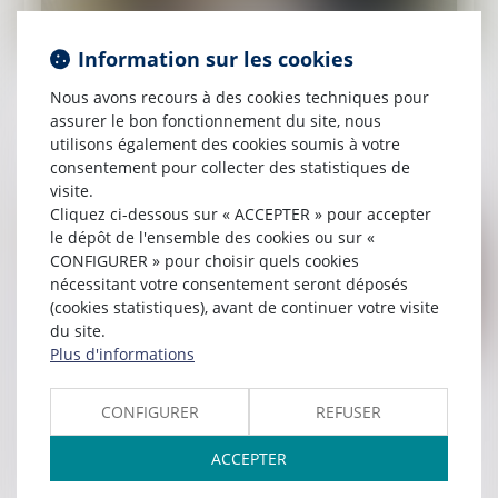
Information sur les cookies
Publié le :
18/08/2025
Nous avons recours à des cookies techniques pour
Directive « green claims »
assurer le bon fonctionnement du site, nous
utilisons également des cookies soumis à votre
Lire la suite
consentement pour collecter des statistiques de
visite.
Cliquez ci-dessous sur « ACCEPTER » pour accepter
le dépôt de l'ensemble des cookies ou sur «
CONFIGURER » pour choisir quels cookies
nécessitant votre consentement seront déposés
(cookies statistiques), avant de continuer votre visite
du site.
Plus d'informations
Publié le :
07/07/2025
Nullité et confirmation du contrat vicié : zoom
CONFIGURER
REFUSER
sur l’appréciation de la connaissance du vice
ACCEPTER
par le consommateur