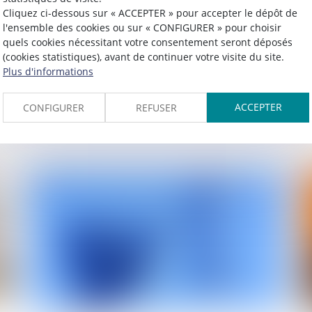
Cliquez ci-dessous sur « ACCEPTER » pour accepter le dépôt de
Publié le :
27/09/2023
l'ensemble des cookies ou sur « CONFIGURER » pour choisir
Carburant : la vente à perte possible à
quels cookies nécessitant votre consentement seront déposés
(cookies statistiques), avant de continuer votre visite du site.
compter du 1er décembre 2023
Plus d'informations
Lire la suite
ACCEPTER
CONFIGURER
REFUSER