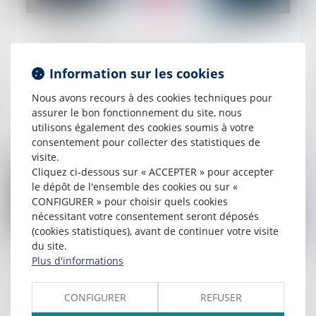
Publié le :
11/01/2023
LFSS pour 2023 : le Conseil constitutionnel
censure deux mesures relatives aux
Information sur les cookies
indemnités journalières
Nous avons recours à des cookies techniques pour
assurer le bon fonctionnement du site, nous
Lire la suite
utilisons également des cookies soumis à votre
consentement pour collecter des statistiques de
visite.
Cliquez ci-dessous sur « ACCEPTER » pour accepter
le dépôt de l'ensemble des cookies ou sur «
CONFIGURER » pour choisir quels cookies
nécessitant votre consentement seront déposés
(cookies statistiques), avant de continuer votre visite
du site.
Publié le :
04/01/2023
Plus d'informations
Arrêts de travail Covid : les règles
dérogatoires d’indemnisation sont prolongées
CONFIGURER
REFUSER
en 2023