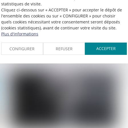
statistiques de visite.
Cliquez ci-dessous sur « ACCEPTER » pour accepter le dépôt de
l'ensemble des cookies ou sur « CONFIGURER » pour choisir
Publié le :
20/03/2023
quels cookies nécessitant votre consentement seront déposés
L'Urssaf notifie les effectifs permettant
(cookies statistiques), avant de continuer votre visite du site.
aux employeurs concernés de déclarer
Plus d'informations
la CSA pour l'année 2022
ACCEPTER
CONFIGURER
REFUSER
Lire la suite