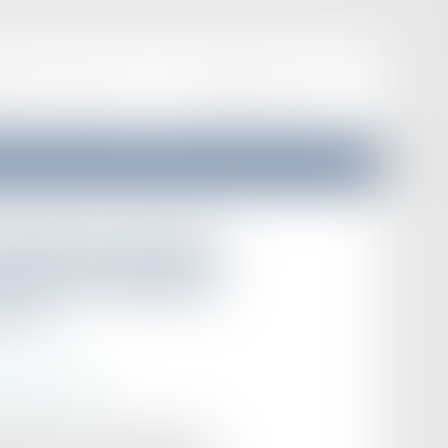
EPRISES
ACTUALITÉS
F.A.Q
HONORAIRES
CONTACT
ffectifs permettant
ernés de déclarer
2022
rotection sociale
émentaire à l’apprentissage (CSA)