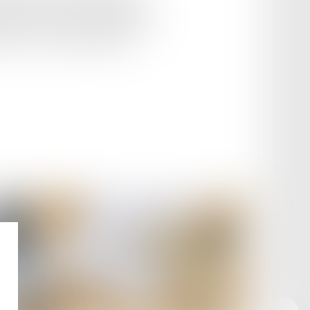
ar l’Urssaf lors de la déclaration en
l 2023). La CSA ne concerne que les
es de la taxe d’apprentissage...