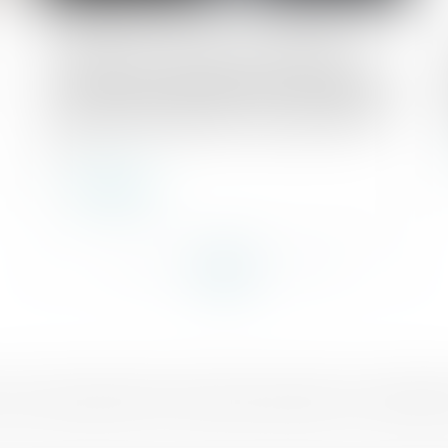
Publié le :
15/02/2023
Réforme des retraites en utilisant un
projet de loi de financement rectificative
de la sécurité sociale : vous avez dit 47-
1 ?
Lire la suite
...
...
<<
<
12
13
14
15
16
17
18
>
>>
sé aux entreprises
Actualités
F.A.Q
Honoraires
Mentions légales
Politique de confidentialité
Pol