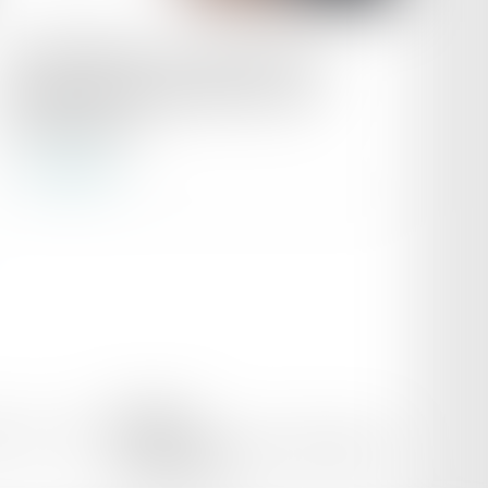
Publié le :
01/02/2023
Quand l’URSSAF ne respecte pas la
procédure de vérification des frais
professionnels
Lire la suite
PK AVOCAT
itique de cookies
8 bis boulevard Ledru-Rollin, 34000 Montpellier
Tél :
06 88 68 59 48