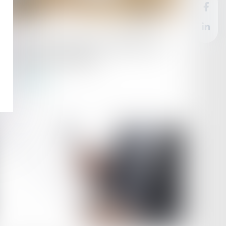
Publié le :
06/03/2023
Si c’est un abus de droit, l’URSSAF doit
respecter la procédure
Lire la suite