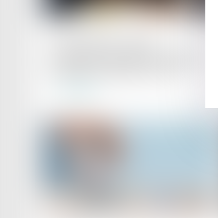
Publié le :
27/03/2023
Titres-restaurant : quelles
conséquences lorsque la participation
patronale est inférieure à 50 % ?
Lire la suite