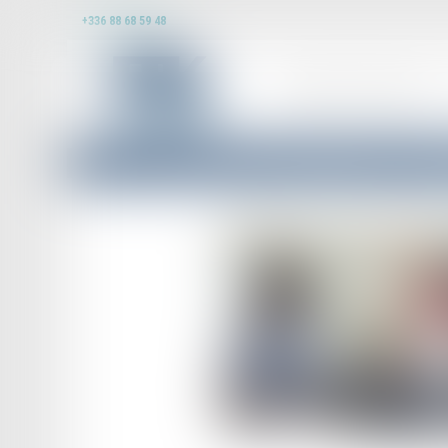
+336 88 68 59 48
DOMAINES D’INTERVENTION
Accueil
Droit du travail - Employeurs
Droit de la protection sociale
L'Urssaf n