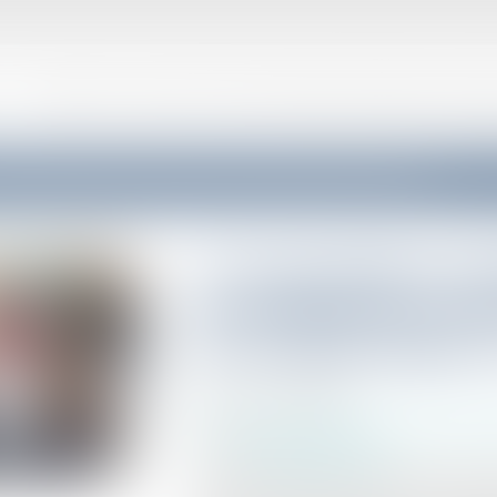
VOTRE AVOCAT
CONSEIL ET SUPPORT JURIDIQUE EXTERNALISÉ AUX ENTR
otifie les effectifs permettant aux employeurs concernés de déclarer la CSA pour l'année 2022
L'Urssaf notifie les e
aux employeurs conc
la CSA pour l'année 
Publié le :
20/03/2023
Droit du travail - Employeurs
/
Droit de la p
Source :
efl.businesscomm.fr
Pour la première fois, la contribution suppl