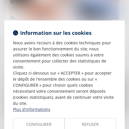
Publié le :
26/07/2024
Information sur les cookies
Arrêt de travail et activité professionnelle non
autorisée : quel sort pour les indemnités
Nous avons recours à des cookies techniques pour
assurer le bon fonctionnement du site, nous
journalières indûment versées ?
utilisons également des cookies soumis à votre
Lire la suite
consentement pour collecter des statistiques de
visite.
Cliquez ci-dessous sur « ACCEPTER » pour accepter
le dépôt de l'ensemble des cookies ou sur «
CONFIGURER » pour choisir quels cookies
nécessitant votre consentement seront déposés
(cookies statistiques), avant de continuer votre visite
du site.
Plus d'informations
Publié le :
25/07/2024
CONFIGURER
REFUSER
PSE : la contestation du motif économique de