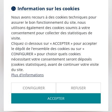
Licenciement pris sur la base
Information sur les cookies
d’enregistrements déloyaux : la Cour de
cassation valide le mode de preuve
Nous avons recours à des cookies techniques pour
assurer le bon fonctionnement du site, nous
Lire la suite
utilisons également des cookies soumis à votre
consentement pour collecter des statistiques de
visite.
Cliquez ci-dessous sur « ACCEPTER » pour accepter
le dépôt de l'ensemble des cookies ou sur «
CONFIGURER » pour choisir quels cookies
nécessitant votre consentement seront déposés
(cookies statistiques), avant de continuer votre visite
du site.
Plus d'informations
Publié le :
17/01/2024
Prime de partage de la valeur 2024 : les
CONFIGURER
REFUSER
précisions utiles du BOSS
ACCEPTER
Lire la suite