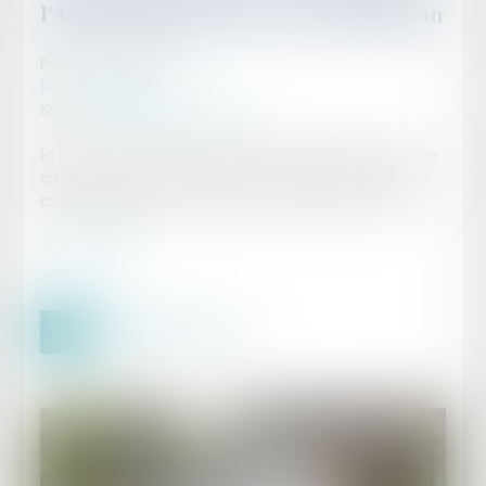
l’AMF : rappel de la Cour de cassation
Publié le :
27/03/2025
Droit commercial
Source :
www.lemag-juridique.com
En l’espèce, une société a fait l’objet d’une enquête menée par le
collège de l’Autorité des marchés financiers (AMF), suivie d’une
condamnation prononcée par la commission des sanctions...
Lire la suite