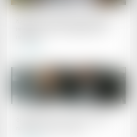
Publié le :
27/03/2025
Nullité d'une convention de forfait en jours :
impact sur les heures supplémentaires et
indemnités
Lire la suite
Publié le :
27/03/2025
Compétence, pouvoir et sanction de l’AMF :
rappel de la Cour de cassation