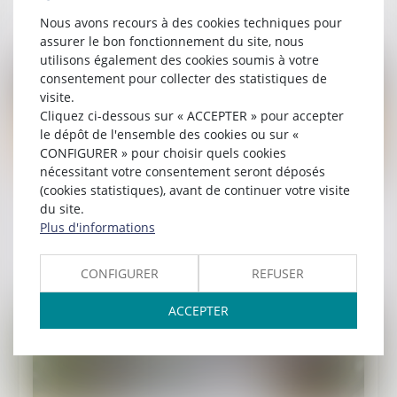
Lire la suite
Nous avons recours à des cookies techniques pour
assurer le bon fonctionnement du site, nous
utilisons également des cookies soumis à votre
consentement pour collecter des statistiques de
visite.
Cliquez ci-dessous sur « ACCEPTER » pour accepter
le dépôt de l'ensemble des cookies ou sur «
CONFIGURER » pour choisir quels cookies
nécessitant votre consentement seront déposés
(cookies statistiques), avant de continuer votre visite
Publié le :
28/03/2025
du site.
Compte professionnel de prévention (C2P)
Plus d'informations
Lire la suite
CONFIGURER
REFUSER
ACCEPTER