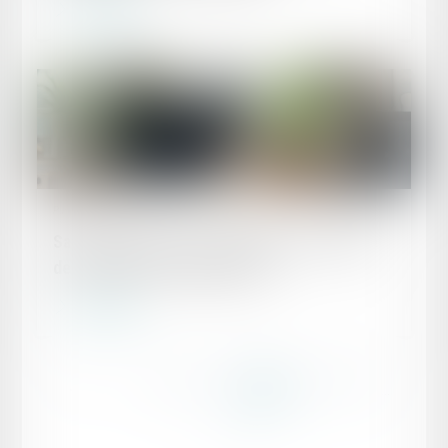
Lire la suite
Publié le :
27/03/2025
Santé au travail : on en sait plus sur l’analyse
des substances dangereuses !
Lire la suite
...
...
<<
<
39
40
41
42
43
44
45
>
>>