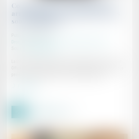
Congés payés acquis pendant un
arrêt maladie : les nouvelles règles
sont applicables !
Publié le :
01/05/2024
Droit du travail - Salariés
/
Droit de la protection sociale
Source :
www.legisocial.fr
La loi d'adaptation au droit de l'UE a été publiée hier au Journal
Officiel. Les nouvelles règles sur l'acquisition des congés payés
pendant un arrêt maladie sont désormais applicables...
Lire la suite