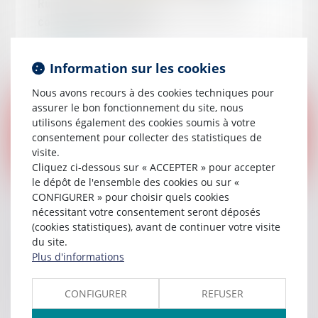
Rupture conventionnelle et arrêt maladie :
conditions, indemnité...
Lire la suite
Information sur les cookies
Nous avons recours à des cookies techniques pour
assurer le bon fonctionnement du site, nous
utilisons également des cookies soumis à votre
consentement pour collecter des statistiques de
visite.
Cliquez ci-dessous sur « ACCEPTER » pour accepter
le dépôt de l'ensemble des cookies ou sur «
Publié le :
15/05/2024
CONFIGURER » pour choisir quels cookies
nécessitant votre consentement seront déposés
L’action aux fins d’inopposabilité de la
(cookies statistiques), avant de continuer votre visite
décision de prise en charge de l’accident
du site.
n’interrompt pas le délai de prescription de
Plus d'informations
l’action en reconnaissance de la faute
inexcusable de l’employeur
CONFIGURER
REFUSER
Lire la suite