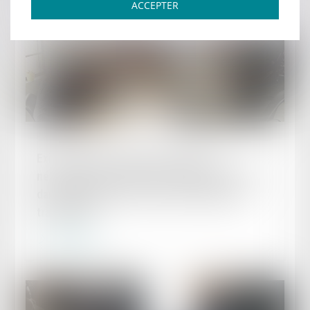
ACCEPTER
Publié le :
14/05/2024
Existence d’un contrat de travail : la
nécessaire recherche des conditions de fait
dans lesquelles est exercée l’activité des
travailleurs
Lire la suite