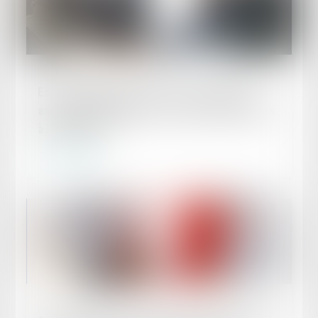
Publié le :
02/05/2024
Est-il possible de prévoir des négociations
annuelles applicables à des niveaux inférieurs
à l’entreprise ?
Lire la suite
Publié le :
01/05/2024