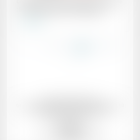
Congés payés acquis pendant un arrêt maladie
: les nouvelles règles sont applicables !
Lire la suite
...
...
<<
<
82
83
84
85
86
87
88
>
>>
Domaines d’intervention
Votre Avocat
Conseil et support juridique externalisé aux entreprises
Actualités
F.A.Q
Honoraires
Mentions légales
Politique de confidentialité
Politique de cookies
Plan du site
PK AVOCAT
8 bis boulevard Ledru-Rollin, 34000 Montpellier