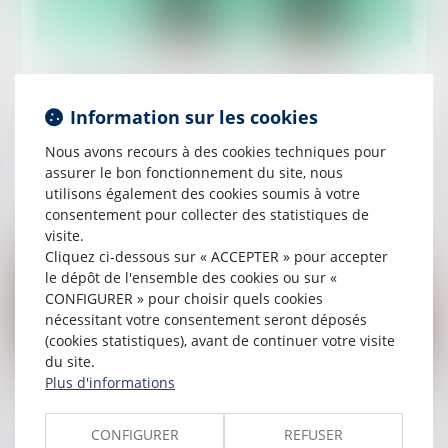
Publié le :
18/04/2025
Rupture brutale des relations commerciales
Information sur les cookies
établies : précisions sur l’appréciation du
préavis de rupture
Nous avons recours à des cookies techniques pour
assurer le bon fonctionnement du site, nous
Lire la suite
utilisons également des cookies soumis à votre
consentement pour collecter des statistiques de
visite.
Cliquez ci-dessous sur « ACCEPTER » pour accepter
le dépôt de l'ensemble des cookies ou sur «
CONFIGURER » pour choisir quels cookies
nécessitant votre consentement seront déposés
(cookies statistiques), avant de continuer votre visite
du site.
Plus d'informations
Publié le :
18/04/2025
Maladie professionnelle et compte spécial :
CONFIGURER
REFUSER
l’employeur doit prouver le lien avec d'autres