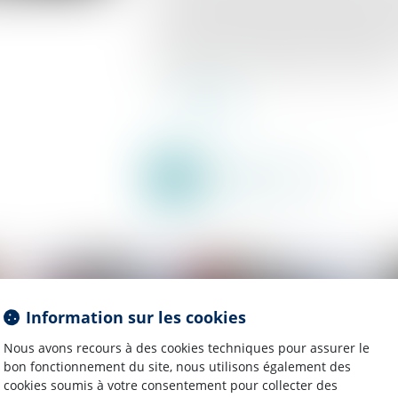
d’accorder davantage de garanties aux cotisa
non-salariés), plusieurs règles applicables 
été récemment modifiées. Des dispositions 
procédure et les conséquences du contrôle.
Lire la suite
Information sur les cookies
Nous avons recours à des cookies techniques pour assurer le
bon fonctionnement du site, nous utilisons également des
cookies soumis à votre consentement pour collecter des