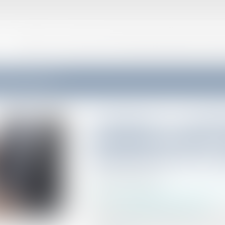
VOTRE AVOCAT
CONSEIL ET SUPPORT JURIDIQUE EXTERNALISÉ AUX ENTR
ments au 1er janvier 2024 ?
Cotisations et contri
Cotisations sociales :
changements au 1er j
Publié le :
06/02/2024
Droit du travail - Employeurs
/
Droit de la p
Source :
entreprendre.service-public.fr
Au 1er janvier 2024, de nombreux de taux de