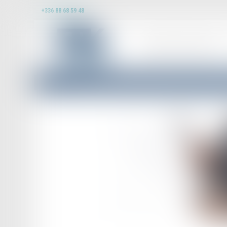
+336 88 68 59 48
DOMAINES D’INTERVENTION
Accueil
Cotisations et contributions sociales -Cotisations sociales : quels change