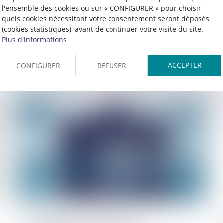
Publié le :
08/02/2024
l'ensemble des cookies ou sur « CONFIGURER » pour choisir
Vittel, Cristalline, Perrier... La fraude
quels cookies nécessitant votre consentement seront déposés
(cookies statistiques), avant de continuer votre visite du site.
des industriels de l'eau minérale, le
Plus d'informations
scandale de trop ?
ACCEPTER
CONFIGURER
REFUSER
Lire la suite
Publié le :
07/02/2024