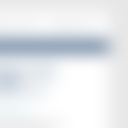
EPRISES
ACTUALITÉS
F.A.Q
HONORAIRES
CONTACT
butions sociales -
 quels
anvier 2024 ?
rotection sociale
 cotisations patronales ont évolué.