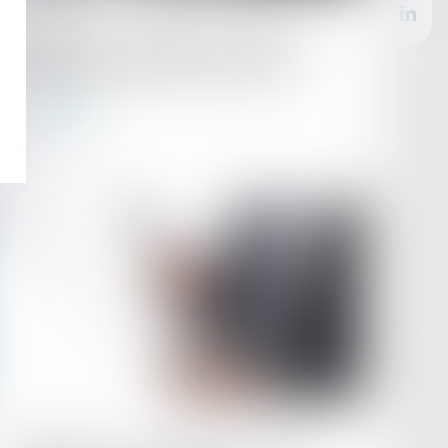
Publié le :
07/02/2024
Convention d’occupation précaire et
obligation de délivrance des locaux
Lire la suite
Publié le :
06/02/2024