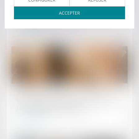
incapacité permanente compense-t-elle leurs
ACCEPTER
conséquences financières ?
Lire la suite
Publié le :
25/04/2024
Clause de non-concurrence et primauté de la
force obligatoire des contrats
Lire la suite