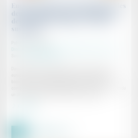
Encadrement de la dénomination des
denrées alimentaires comportant
des protéines végétales : le décret
suspendu
Publié le :
24/04/2024
Droit de la consommation
/
Conformité des biens et services
Source :
efl.businesscomm.fr
Dans l’attente de la position de la cour de justice de l’union
européenne sur la possibilité d’utiliser ou non des termes de
boucherie ou de charcuterie pour désigner des denrées
comportant des protéines végétales, le conseil d’état a suspendu
un décret qui devait entrer prochainement en vigueur...
Lire la suite