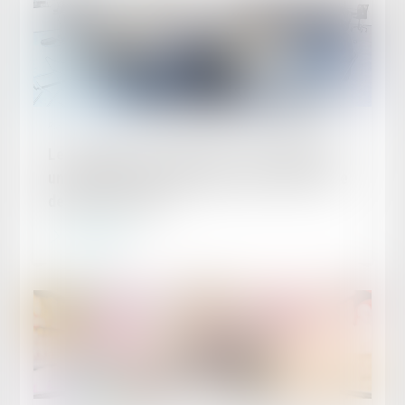
Publié le :
25/04/2024
Les multiples prorogations d’un engagement
unilatéral à durée déterminée font-elles de ce
dernier un usage ?
Lire la suite