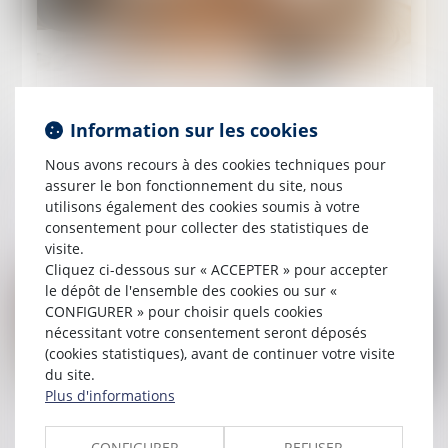
Publié le :
29/04/2024
Le bénéfice des activités sociales et
Information sur les cookies
culturelles du CSE ne peut pas être
Nous avons recours à des cookies techniques pour
subordonné à une condition d’ancienneté
assurer le bon fonctionnement du site, nous
utilisons également des cookies soumis à votre
Lire la suite
consentement pour collecter des statistiques de
visite.
Cliquez ci-dessous sur « ACCEPTER » pour accepter
le dépôt de l'ensemble des cookies ou sur «
CONFIGURER » pour choisir quels cookies
nécessitant votre consentement seront déposés
(cookies statistiques), avant de continuer votre visite
du site.
Plus d'informations
Publié le :
26/04/2024
L’indemnisation des accidents du travail avec
CONFIGURER
REFUSER