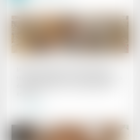
Publié le :
01/05/2024
Matériaux et d’objets en matière plastique
recyclée destinés à entrer en contact avec les
denrées alimentaires : de nouvelles règles
édictées !
Lire la suite