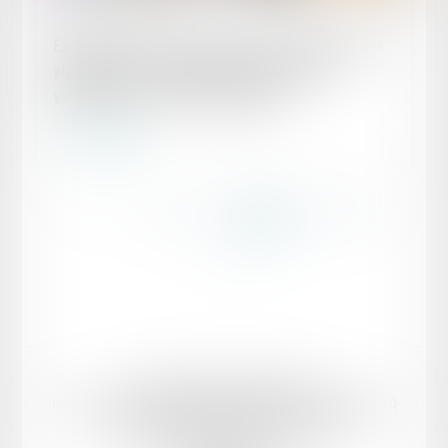
Publié le :
24/04/2024
Encadrement de la dénomination des denrées
alimentaires comportant des protéines
végétales : le décret suspendu
Lire la suite
...
...
<<
<
83
84
85
86
87
88
89
>
>>
Domaines d’intervention
Votre Avocat
Conseil et support juridique externalisé aux entreprises
Actualités
F.A.Q
Honoraires
Mentions légales
Politique de confidentialité
Politique de cookies
Plan du site