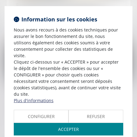
Représentant de section syndicale : la
protection ne renaît pas après réintégration
Information sur les cookies
Lire la suite
Nous avons recours à des cookies techniques pour
assurer le bon fonctionnement du site, nous
utilisons également des cookies soumis à votre
consentement pour collecter des statistiques de
visite.
Cliquez ci-dessous sur « ACCEPTER » pour accepter
le dépôt de l'ensemble des cookies ou sur «
CONFIGURER » pour choisir quels cookies
nécessitant votre consentement seront déposés
Publié le :
11/06/2026
(cookies statistiques), avant de continuer votre visite
du site.
L'Autorité de la concurrence lance une
Plus d'informations
consultation publique dans le cadre d’une
étude relative aux orientations informelles en
CONFIGURER
REFUSER
matière de développement durable
ACCEPTER
Lire la suite