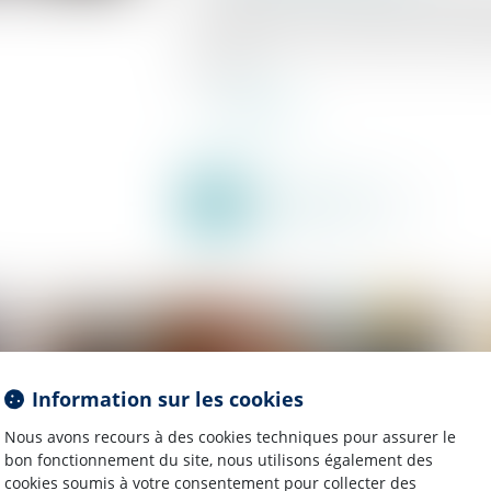
du travail comme des agissements répétés 
des conditions de travail du salarié suscepti
mentale...
Lire la suite
Information sur les cookies
Nous avons recours à des cookies techniques pour assurer le
bon fonctionnement du site, nous utilisons également des
cookies soumis à votre consentement pour collecter des