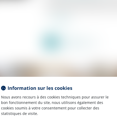
de la question relative à l’admission d’un 
d’un licenciement pour faute grave, prononcé 
Lire la suite
Information sur les cookies
Nous avons recours à des cookies techniques pour assurer le
bon fonctionnement du site, nous utilisons également des
cookies soumis à votre consentement pour collecter des
statistiques de visite.