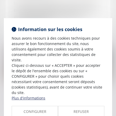
Inaptitude : l’employeur doit verser le salaire
correspondant à l’emploi occupé par le salarié
avant la suspension du contrat, sans
déduction possible.
Information sur les cookies
Lire la suite
Nous avons recours à des cookies techniques pour
assurer le bon fonctionnement du site, nous
utilisons également des cookies soumis à votre
consentement pour collecter des statistiques de
visite.
Cliquez ci-dessous sur « ACCEPTER » pour accepter
le dépôt de l'ensemble des cookies ou sur «
CONFIGURER » pour choisir quels cookies
nécessitant votre consentement seront déposés
Publié le :
14/03/2023
(cookies statistiques), avant de continuer votre visite
du site.
Réintégration du salarié après annulation du
Plus d'informations
licenciement : précision sur le calcul de
l’indemnité relative à la période d’éviction
CONFIGURER
REFUSER