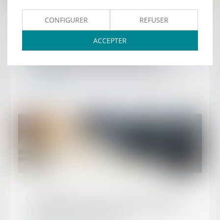
CONFIGURER
REFUSER
Publié le :
29/04/2024
Le bénéfice des activités sociales et
ACCEPTER
culturelles du CSE ne peut pas être
subordonné à une condition d’ancienneté
Lire la suite
Publié le :
26/04/2024
L’indemnisation des accidents du travail avec
incapacité permanente compense-t-elle leurs