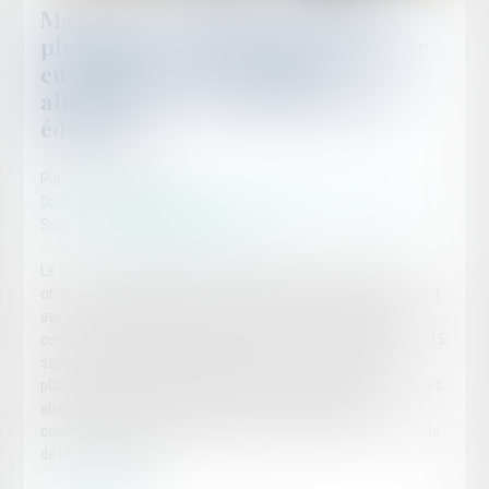
Matériaux et d’objets en matière
plastique recyclée destinés à entrer
en contact avec les denrées
alimentaires : de nouvelles règles
édictées !
Publié le :
01/05/2024
Droit de la consommation
/
Conformité des biens et services
Source :
www.lemag-juridique.com
Le décret n°2024-372 du 23 avril 2024 relatif aux matériaux et
objets en matière plastique recyclée destinés à entrer en contact
avec des denrées alimentaires, a pour objet de constater que
certaines dispositions du règlement européen n°2022/1616 du 15
septembre 2022 relatif aux matériaux et objets en matière
plastique recyclée destinés à entrer en contact avec des denrées
alimentaires et abrogeant le règlement CE n°282/2008,
constituent des mesures d’exécution de l’article L.412-1 du Code
de la consommation...