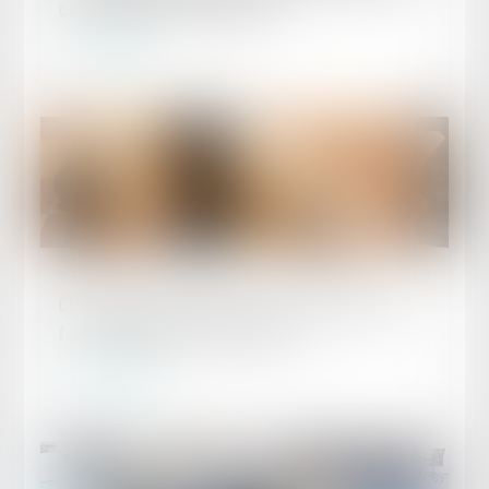
conséquences financières ?
Lire la suite
Publié le :
25/04/2024
Clause de non-concurrence et primauté de la
force obligatoire des contrats
Lire la suite