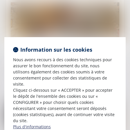
Publié le :
01/05/2024
Information sur les cookies
Matériaux et d’objets en matière plastique
Nous avons recours à des cookies techniques pour
recyclée destinés à entrer en contact avec les
assurer le bon fonctionnement du site, nous
denrées alimentaires : de nouvelles règles
utilisons également des cookies soumis à votre
édictées !
consentement pour collecter des statistiques de
visite.
Lire la suite
Cliquez ci-dessous sur « ACCEPTER » pour accepter
le dépôt de l'ensemble des cookies ou sur «
CONFIGURER » pour choisir quels cookies
nécessitant votre consentement seront déposés
(cookies statistiques), avant de continuer votre visite
du site.
Plus d'informations