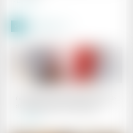
Lire la suite
Publié le :
01/05/2024
Congés payés acquis pendant un arrêt maladie
: les nouvelles règles sont applicables !
Lire la suite