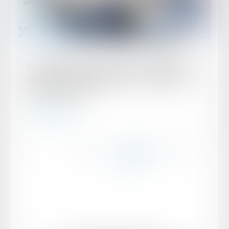
Publié le :
25/04/2024
Les multiples prorogations d’un engagement
unilatéral à durée déterminée font-elles de ce
dernier un usage ?
Lire la suite
...
...
<<
<
83
84
85
86
87
88
89
>
>>