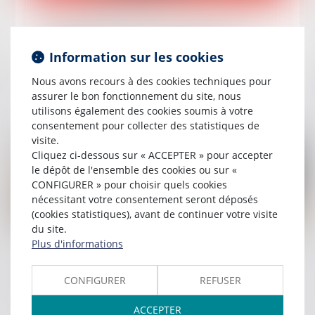
Publié le :
21/02/2024
Traitement du dossier de surendettement et
rappel des effets de la décision de
Information sur les cookies
recevabilité
Nous avons recours à des cookies techniques pour
assurer le bon fonctionnement du site, nous
Lire la suite
utilisons également des cookies soumis à votre
consentement pour collecter des statistiques de
visite.
Cliquez ci-dessous sur « ACCEPTER » pour accepter
le dépôt de l'ensemble des cookies ou sur «
CONFIGURER » pour choisir quels cookies
nécessitant votre consentement seront déposés
(cookies statistiques), avant de continuer votre visite
du site.
Plus d'informations
Publié le :
21/02/2024
L’absence de système objectif de mesure du
CONFIGURER
REFUSER
temps de travail du salarié ne prive pas
l’employeur du débat contradictoire
ACCEPTER