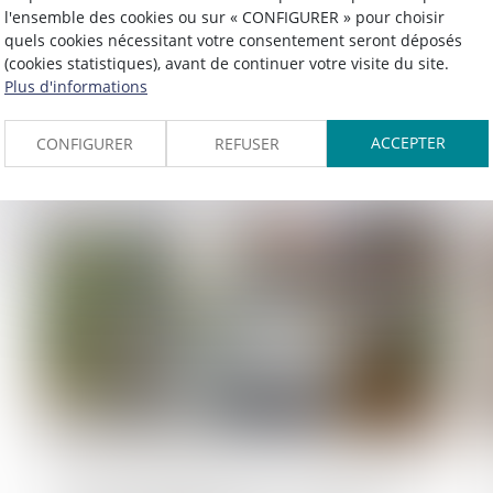
La durée d’exposition s’apprécie à la
l'ensemble des cookies ou sur « CONFIGURER » pour choisir
date de la déclaration, pas à celle de la
quels cookies nécessitant votre consentement seront déposés
(cookies statistiques), avant de continuer votre visite du site.
première constatation médicale
Plus d'informations
Lire la suite
ACCEPTER
CONFIGURER
REFUSER
Publié le :
15/07/2025