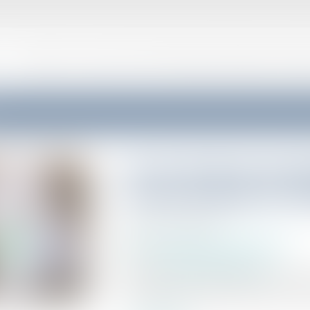
VOTRE AVOCAT
CONSEIL ET SUPPORT JURIDIQUE EXTERNALISÉ AUX ENTR
Pas de droit de prée
cession globale de l’
Publié le :
15/07/2025
Droit commercial
/
Baux commerciaux
Source :
www.lemag-juridique.com
En cas de vente, le propriétaire est tenu, d
locataire afin que celui-ci puisse exercer so