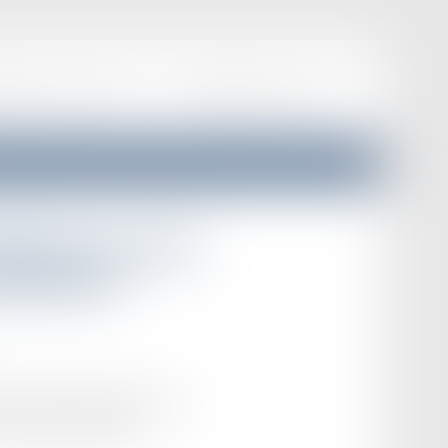
EPRISES
ACTUALITÉS
F.A.Q
HONORAIRES
CONTACT
mption en cas de
immeuble !
ans certains cas, d’informer son
n droit de préemption...