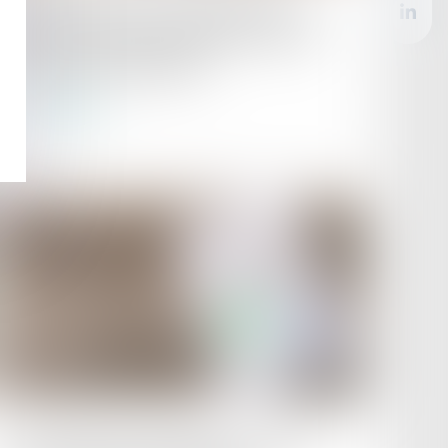
Demande orale non communiquée : la
Cour de cassation rappelle à l’ordre le
conseil de prud’hommes
Lire la suite
Publié le :
15/07/2025