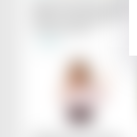
Abus de position dominante et discours
dénigrant : la Cour de cassation encadre
strictement la communication des
entreprises dominantes !
Lire la suite
Publié le :
15/07/2025