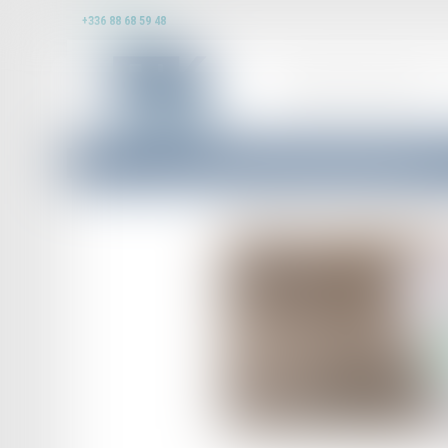
+336 88 68 59 48
DOMAINES D’INTERVENTION
Accueil
Pas de droit de préemption en cas de cession globale de l’immeuble !