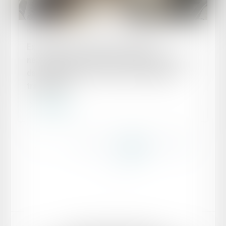
Publié le :
14/05/2024
Existence d’un contrat de travail : la
nécessaire recherche des conditions de fait
dans lesquelles est exercée l’activité des
travailleurs
Lire la suite
...
...
<<
<
82
83
84
85
86
87
88
>
>>