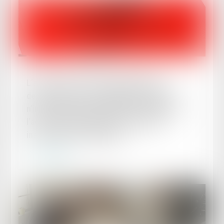
Publié le :
15/05/2024
L’action aux fins d’inopposabilité de la
décision de prise en charge de l’accident
n’interrompt pas le délai de prescription de
l’action en reconnaissance de la faute
inexcusable de l’employeur
Lire la suite