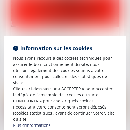
Publié le :
17/05/2024
Les pénalités de retard ne sont pas
Information sur les cookies
cumulables avec les intérêts légaux de retard
visés aux articles 1153 et 1231-6 du Code civil
Nous avons recours à des cookies techniques pour
assurer le bon fonctionnement du site, nous
Lire la suite
utilisons également des cookies soumis à votre
consentement pour collecter des statistiques de
visite.
Cliquez ci-dessous sur « ACCEPTER » pour accepter
le dépôt de l'ensemble des cookies ou sur «
CONFIGURER » pour choisir quels cookies
nécessitant votre consentement seront déposés
(cookies statistiques), avant de continuer votre visite
du site.
Plus d'informations
Publié le :
15/05/2024