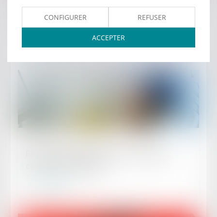
Consommation : le Parlement européen adopte
CONFIGURER
REFUSER
le principe du droit à la réparation
ACCEPTER
Lire la suite
Publié le :
15/05/2024
Rupture conventionnelle et arrêt maladie :
conditions, indemnité...
Lire la suite