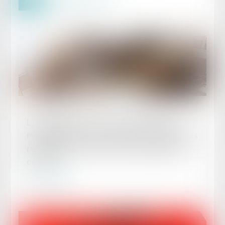
Publié le :
22/05/2024
L’invalidité d’un accord collectif relatif à la
modulation de la durée de travail n’emporte pas
requalification du contrat de travail à temps
complet
Lire la suite