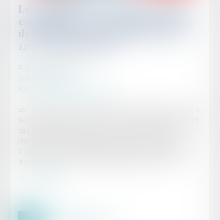
Les pénalités de retard ne sont pas
cumulables avec les intérêts légaux
de retard visés aux articles 1153 et
1231-6 du Code civil
Publié le :
17/05/2024
Droit commercial
Source :
www.lemag-juridique.com
En vertu de l’article L.441-6 I alinéa 8 du Code de commerce, dans
sa rédaction antérieure à celle issue de l’ordonnance n°2019-359
du 24 avril 2019 devenu L.441-10 II, les conditions relatives au
règlement doivent obligatoirement préciser les conditions
d’application et le taux d’intérêt des pénalités de retard exigibles
le jour suivant la date de règlement figurant sur la facture,...
Lire la suite