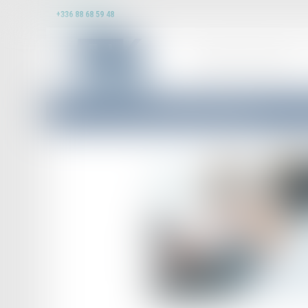
+336 88 68 59 48
DOMAINES D’INTERVENTION
Accueil
Période d'essai : nouvelles durées depuis le 9 septembre