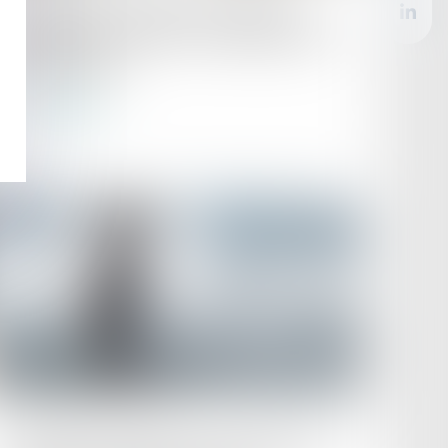
Le paiement des loyers ne peut être
demandé à la suite de la résiliation d’un
bail renouvelé
Lire la suite
Publié le :
18/09/2023