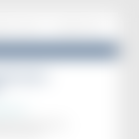
EPRISES
ACTUALITÉS
F.A.Q
HONORAIRES
CONTACT
velles durées
e
lles au travail
ssible de fixer une période d'essai
r le code du travail...