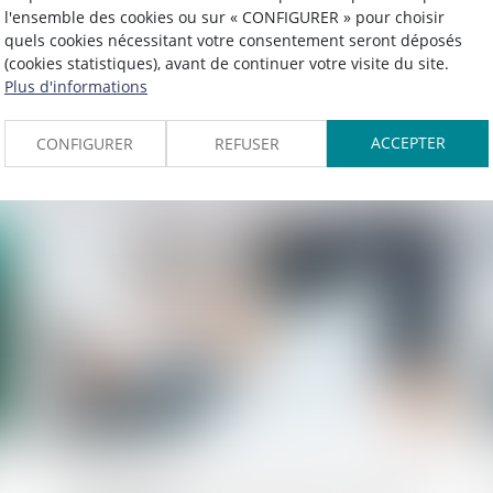
Délai entre la convocation et l’entretien
l'ensemble des cookies ou sur « CONFIGURER » pour choisir
préalable : la date de présentation est la
quels cookies nécessitant votre consentement seront déposés
(cookies statistiques), avant de continuer votre visite du site.
seule qui fait courir le délai des cinq
Plus d'informations
jours ouvrables !
ACCEPTER
CONFIGURER
REFUSER
Lire la suite
Publié le :
18/09/2023