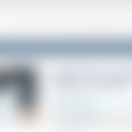
VOTRE AVOCAT
CONSEIL ET SUPPORT JURIDIQUE EXTERNALISÉ AUX ENTR
Période d'essai : nou
depuis le 9 septembr
Publié le :
18/09/2023
Droit du travail - Salariés
/
Relation individue
Source :
www.legisocial.fr
Depuis le 9 septembre 2023, il n'est plus po
d'une durée plus longue que celles prévues pa