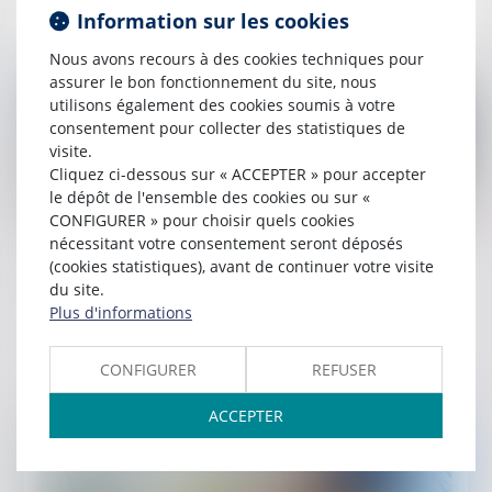
Information sur les cookies
Lire la suite
Nous avons recours à des cookies techniques pour
assurer le bon fonctionnement du site, nous
utilisons également des cookies soumis à votre
consentement pour collecter des statistiques de
visite.
Cliquez ci-dessous sur « ACCEPTER » pour accepter
le dépôt de l'ensemble des cookies ou sur «
CONFIGURER » pour choisir quels cookies
nécessitant votre consentement seront déposés
Publié le :
10/11/2023
(cookies statistiques), avant de continuer votre visite
Franchise : l’étude de marché local doit
du site.
représenter le marché de manière sincère
Plus d'informations
Lire la suite
CONFIGURER
REFUSER
ACCEPTER