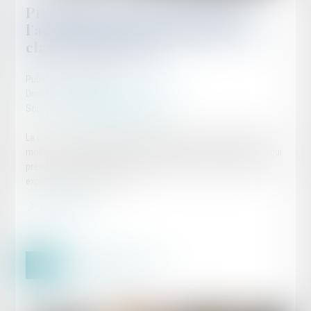
Précisions sur la prescription de
l’action visant à l’annulation de la
clause d’indexation
Publié le :
11/02/2025
Droit commercial
/
Baux commerciaux
Source :
www.lemag-juridique.com
La clause d’indexation, également appelée « clause d’échelle
mobile », est une disposition insérée dans le bail commercial, qui
prévoit la variation du montant du loyer en fonction d’un indice
expressément mentionné...
Lire la suite