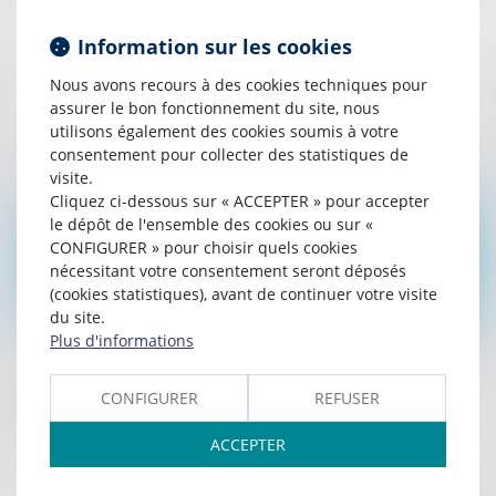
L’apprentissage et la formation
Information sur les cookies
professionnelle dans le viseur de la Cour des
Nous avons recours à des cookies techniques pour
comptes
assurer le bon fonctionnement du site, nous
utilisons également des cookies soumis à votre
Lire la suite
consentement pour collecter des statistiques de
visite.
Cliquez ci-dessous sur « ACCEPTER » pour accepter
le dépôt de l'ensemble des cookies ou sur «
CONFIGURER » pour choisir quels cookies
nécessitant votre consentement seront déposés
(cookies statistiques), avant de continuer votre visite
du site.
Plus d'informations
Publié le :
10/02/2025
Démarchage téléphonique : la DGCCRF
CONFIGURER
REFUSER
sanctionne
ACCEPTER
Lire la suite