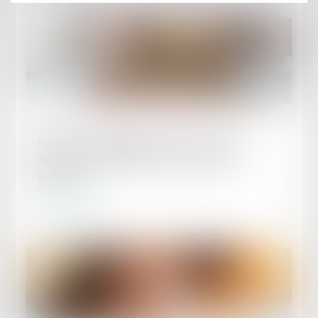
Publié le :
07/02/2025
Annonces immobilières sans DPE : des
agences condamnées pour concurrence
déloyale
Lire la suite