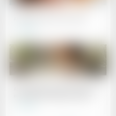
Publié le :
07/02/2025
Accidents du travail : les morts cachés
Lire la suite
Publié le :
05/02/2025
Action syndicale en justice : distinction entre
intérêt collectif et individuel des salariés
Lire la suite