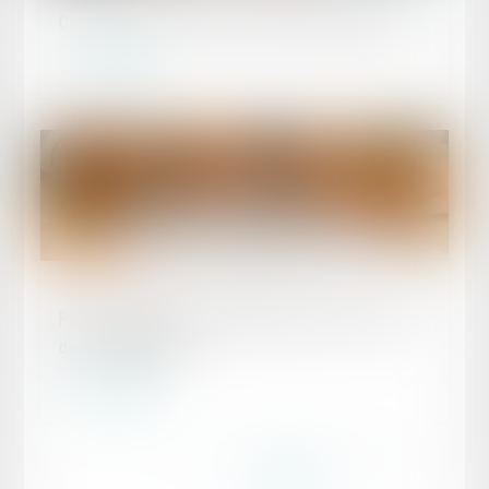
Comment se protéger du démarchage abusif ?
Lire la suite
Publié le :
29/06/2026
Peut-on vendre son entreprise sans l'accord
de son conjoint ?
Lire la suite
...
...
<<
<
5
6
7
8
9
10
11