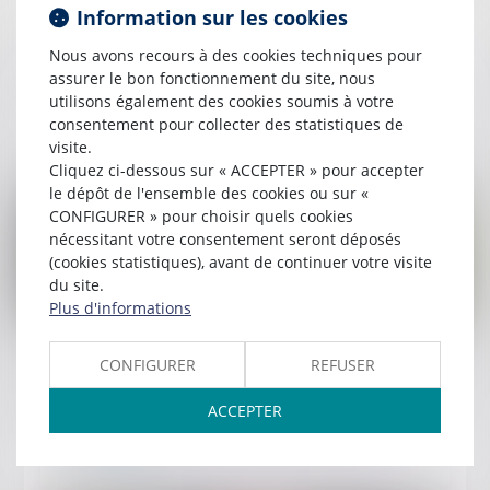
Information sur les cookies
Un processus irréversible de départ des lieux
Nous avons recours à des cookies techniques pour
du locataire fait obstacle au repentir du
assurer le bon fonctionnement du site, nous
bailleur
utilisons également des cookies soumis à votre
consentement pour collecter des statistiques de
Lire la suite
visite.
Cliquez ci-dessous sur « ACCEPTER » pour accepter
le dépôt de l'ensemble des cookies ou sur «
CONFIGURER » pour choisir quels cookies
nécessitant votre consentement seront déposés
(cookies statistiques), avant de continuer votre visite
du site.
Plus d'informations
Publié le :
30/06/2026
CONFIGURER
REFUSER
RGDU : quel est le montant du Smic brut retenu
pour 2026 ?
ACCEPTER
Lire la suite