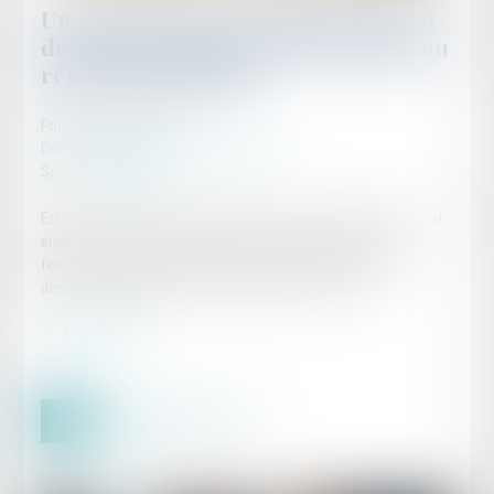
Un processus irréversible de départ
des lieux du locataire fait obstacle au
repentir du bailleur
Publié le :
30/06/2026
Droit commercial
/
Baux commerciaux
Source :
www.efl.fr
Est tardif le repentir du bailleur exercé alors que le locataire s'est
engagé six mois plus tôt dans un processus tendant à la
fermeture irréversible de son exploitation en effectuant des
démarches préalables et nécessaires à son départ...
Lire la suite