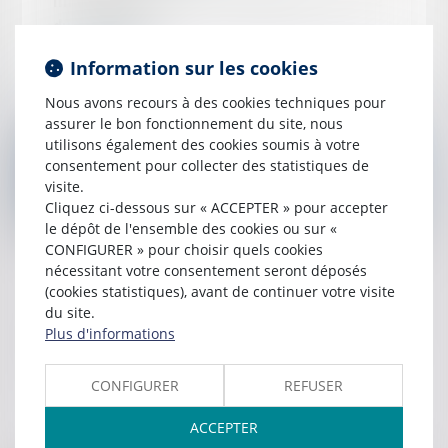
Informations du salarié à l’embauche : l’arrêté
du 3 juin 2024
Information sur les cookies
Lire la suite
Nous avons recours à des cookies techniques pour
assurer le bon fonctionnement du site, nous
utilisons également des cookies soumis à votre
consentement pour collecter des statistiques de
visite.
Cliquez ci-dessous sur « ACCEPTER » pour accepter
le dépôt de l'ensemble des cookies ou sur «
CONFIGURER » pour choisir quels cookies
Publié le :
01/07/2024
nécessitant votre consentement seront déposés
(cookies statistiques), avant de continuer votre visite
Les forfaits d'évaluation des avantages en
du site.
nature constituent des évaluations minimales,
Plus d'informations
irremplaçables par des montants supérieurs
d'un commun accord
CONFIGURER
REFUSER
Lire la suite
ACCEPTER