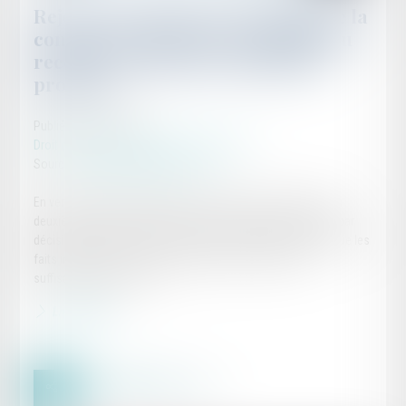
Rejet de la saisine par l’Autorité de la
concurrence pour irrecevabilité du
recours en l’absence d’éléments
probants
Publié le :
14/06/2024
Droit commercial
/
Droit de la concurrence
Source :
www.lemag-juridique.com
En vertu de l’article L.462-8 du Code de commerce, dans son
deuxième alinéa, l’Autorité de la concurrence peut déclarer, par
décision motivée, la saisine irrecevable lorsqu’elle estime que les
faits invoqués ne sont pas appuyés sur des éléments
suffisamment probants...
Lire la suite