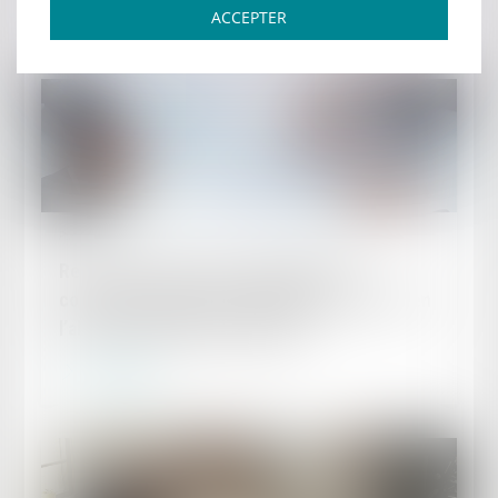
Lire la suite
ACCEPTER
Publié le :
14/06/2024
Rejet de la saisine par l’Autorité de la
concurrence pour irrecevabilité du recours en
l’absence d’éléments probants
Lire la suite