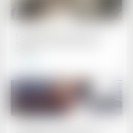
Publié le :
13/06/2024
La possible retenue sur salaire en cas de
caractère abusif du droit de retrait des
salariés
Lire la suite
Publié le :
12/06/2024
Arrêt de travail : la victime peut pratiquer une