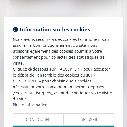
Publié le :
18/06/2024
Fixation du loyer du bail renouvelé :
compétence et volonté des parties
Information sur les cookies
Nous avons recours à des cookies techniques pour
Lire la suite
assurer le bon fonctionnement du site, nous
utilisons également des cookies soumis à votre
consentement pour collecter des statistiques de
visite.
Cliquez ci-dessous sur « ACCEPTER » pour accepter
le dépôt de l'ensemble des cookies ou sur «
CONFIGURER » pour choisir quels cookies
nécessitant votre consentement seront déposés
(cookies statistiques), avant de continuer votre visite
Publié le :
18/06/2024
du site.
Nouveauté pour les élections du CSE :
Plus d'informations
l'employeur doit intégrer des mentions
obligatoires dans l'invitation à négocier le PAP
CONFIGURER
REFUSER