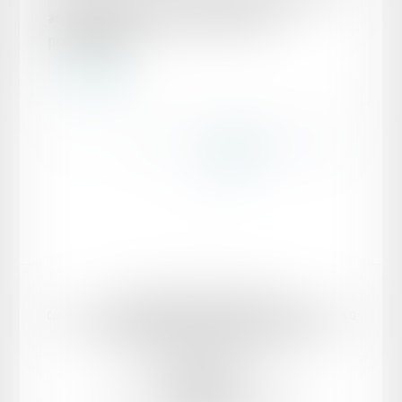
activité autorisée expressément et
préalablement
Lire la suite
...
...
<<
<
78
79
80
81
82
83
84
>
>>
Domaines d’intervention
Votre Avocat
Conseil et support juridique externalisé aux entreprises
Actualités
F.A.Q
Honoraires
Mentions légales
Politique de confidentialité
Politique de cookies
Plan du site
PK AVOCAT
8 bis boulevard Ledru-Rollin, 34000 Montpellier