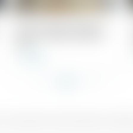
Publié le :
08/07/2025
Retour sur l’obligation du bailleur de
garantir une jouissance paisible des
locaux
Lire la suite
...
...
<<
<
23
24
25
26
27
28
29
>
>>
sé aux entreprises
Actualités
F.A.Q
Honoraires
Mentions légales
Politique de confidentialité
Pol