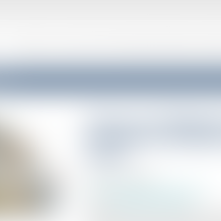
VOTRE AVOCAT
CONSEIL ET SUPPORT JURIDIQUE EXTERNALISÉ AUX ENTR
 locaux
Retour sur l’obligati
garantir une jouissan
locaux
Publié le :
08/07/2025
Droit commercial
/
Baux commerciaux
Source :
www.lemag-juridique.com
Selon l’article 1719, 1° et 2° du Code civil, l