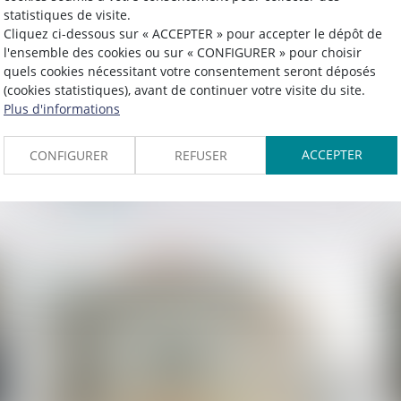
statistiques de visite.
Publié le :
11/07/2025
Cliquez ci-dessous sur « ACCEPTER » pour accepter le dépôt de
l'ensemble des cookies ou sur « CONFIGURER » pour choisir
L’avantage sans contrepartie n’est
quels cookies nécessitant votre consentement seront déposés
caractérisé que lorsqu’il ne relève pas
(cookies statistiques), avant de continuer votre visite du site.
des obligations d'achat et de vente
Plus d'informations
consenti par le fournisseur au
ACCEPTER
CONFIGURER
REFUSER
distributeur !
Lire la suite