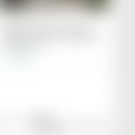
Publié le :
07/07/2025
Entretien préalable au licenciement
disciplinaire : vers une consécration du
droit de se taire ?
Lire la suite
PK AVOCAT
itique de cookies
8 bis boulevard Ledru-Rollin, 34000 Montpellier
Tél :
06 88 68 59 48