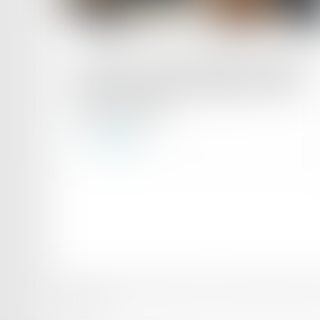
Publié le :
09/07/2025
Prise d’acte et discrimination syndicale :
la Cour de cassation rappelle le niveau
de preuve exigé
Lire la suite
Domaines d’intervention
Votre Avocat
Conseil et support juridique externali
Plan du site