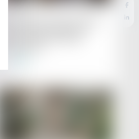
Publié le :
09/07/2025
Discriminations au travail -Du nouveau
pour les salariés engagés dans un
parcours de PMA ou d'adoption |
Service-Public.fr
Lire la suite