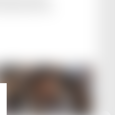
vrer au preneur la chose louée et
sage pour lequel elle a été louée...