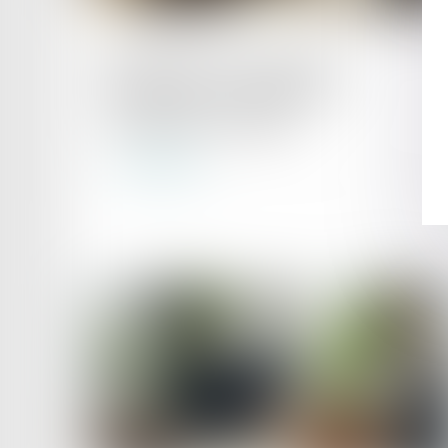
Publié le :
15/07/2025
Rémunération des apprentis :
exonération de cotisations et
contributions salariales
Lire la suite