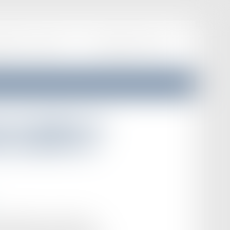
EPRISES
ACTUALITÉS
F.A.Q
HONORAIRES
CONTACT
on du bailleur de
ce paisible des
e bailleur doit, par la nature du