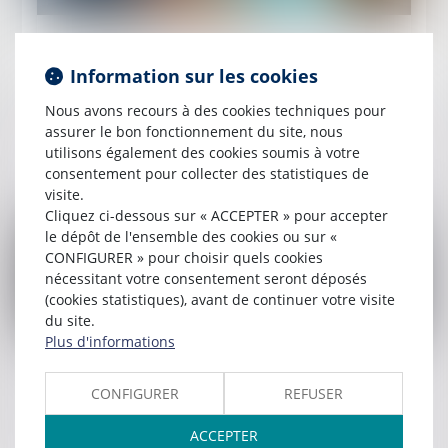
Publié le :
13/09/2023
Cartes bancaires, chèques, espèces : quels
Information sur les cookies
moyens de paiement êtes-vous obligés
Nous avons recours à des cookies techniques pour
d’accepter ?
assurer le bon fonctionnement du site, nous
utilisons également des cookies soumis à votre
Lire la suite
consentement pour collecter des statistiques de
visite.
Cliquez ci-dessous sur « ACCEPTER » pour accepter
le dépôt de l'ensemble des cookies ou sur «
CONFIGURER » pour choisir quels cookies
nécessitant votre consentement seront déposés
(cookies statistiques), avant de continuer votre visite
du site.
Plus d'informations
Publié le :
11/09/2023
Comment calculer l'assiette minimale des
CONFIGURER
REFUSER
cotisations d'un salarié bénéficiant d'une DFS
ACCEPTER
?