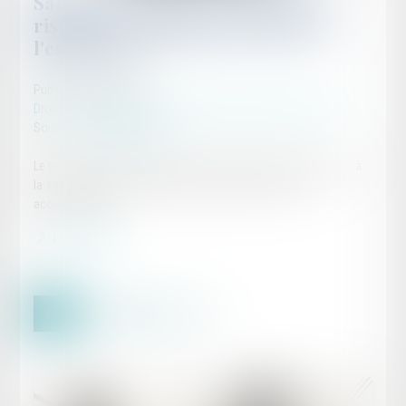
Salariée enceinte sur un poste à
risques : les obligations légales de
l'employeur
Publié le :
06/09/2023
Droit du travail - Employeurs
/
Relation collectives au travail
Source :
www.legisocial.fr
Le travail de nuit et le travail à un poste à risques peuvent nuire à
la santé de votre salariée enceinte avant ou après son
accouchement....
Lire la suite