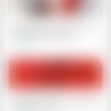
Publié le :
06/09/2023
Salariée enceinte sur un poste à risques : les
obligations légales de l'employeur
Lire la suite
Publié le :
06/09/2023
Interprétation contra legem : limite au principe
d’interprétation conforme