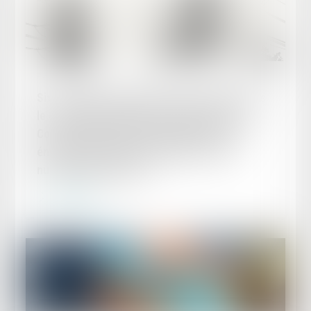
Publié le :
15/09/2023
Six sociétés sanctionnées pour entente dans
le cadre d’appels d’offres organisés par le
Commissariat à l’énergie atomique et aux
énergies alternatives (CEA) pour le site
nucléaire de Marcoule
Lire la suite