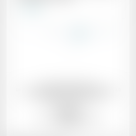
Lire la suite
...
...
<<
<
112
113
114
115
116
117
118
>
>>
Domaines d’intervention
Votre Avocat
Conseil et support juridique externalisé aux entreprises
Actualités
F.A.Q
Honoraires
Mentions légales
Politique de confidentialité
Politique de cookies
Plan du site
PK AVOCAT
8 bis boulevard Ledru-Rollin, 34000 Montpellier
Tél :
06 88 68 59 48