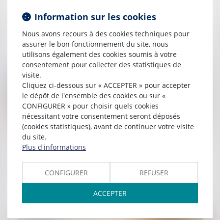
La clause d'exclusivité doit contenir des
Information sur les cookies
mentions obligatoires pour être valable
Nous avons recours à des cookies techniques pour
Lire la suite
assurer le bon fonctionnement du site, nous
utilisons également des cookies soumis à votre
consentement pour collecter des statistiques de
visite.
Cliquez ci-dessous sur « ACCEPTER » pour accepter
le dépôt de l'ensemble des cookies ou sur «
CONFIGURER » pour choisir quels cookies
nécessitant votre consentement seront déposés
(cookies statistiques), avant de continuer votre visite
du site.
Publié le :
10/10/2024
Plus d'informations
Droits de diffusion des événements sportifs
et abus de position dominante
CONFIGURER
REFUSER
Lire la suite
ACCEPTER