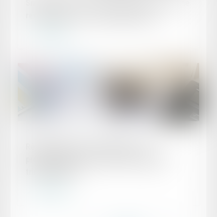
Smic horaire : le Premier ministre annonce une
revalorisation au 1er novembre 2024
Lire la suite
Publié le :
08/10/2024
Révision des baux commerciaux et
professionnels : les indices au deuxième
trimestre 2024
Lire la suite