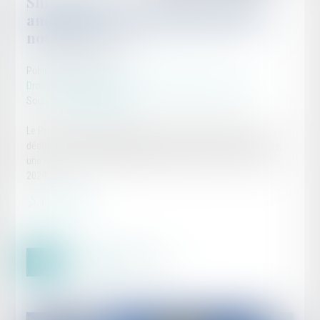
Smic horaire : le Premier ministre
annonce une revalorisation au 1er
novembre 2024
Publié le :
09/10/2024
Droit du travail - Salariés
/
Droit de la protection sociale
Source :
www.legisocial.fr
Le Premier ministre, Michel Barnier, a confirmé hier lors de sa
déclaration de politique générale devant l'Assemblée nationale,
une revalorisation anticipée du Smic horaire au 1er novembre
2024...
Lire la suite