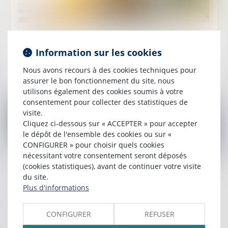
Publié le :
07/10/2024
L'INRS alerte sur les risques liés aux machines
Information sur les cookies
Lire la suite
Nous avons recours à des cookies techniques pour
assurer le bon fonctionnement du site, nous
utilisons également des cookies soumis à votre
consentement pour collecter des statistiques de
visite.
Cliquez ci-dessous sur « ACCEPTER » pour accepter
le dépôt de l'ensemble des cookies ou sur «
CONFIGURER » pour choisir quels cookies
nécessitant votre consentement seront déposés
(cookies statistiques), avant de continuer votre visite
Publié le :
03/10/2024
du site.
Validité du licenciement pendant une période
Plus d'informations
de suspension consécutive à un accident du
travail en cas de cessation totale et définitive
CONFIGURER
REFUSER
de la société