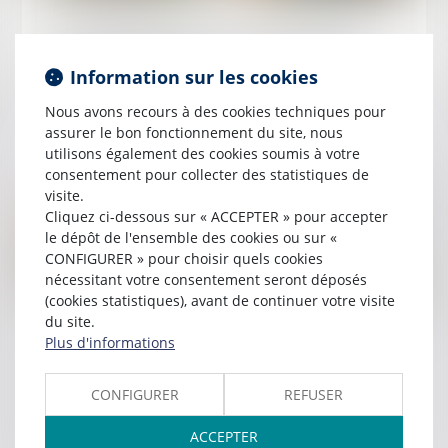
Publié le :
19/09/2025
Petits professionnels : vous avez 14 jours
pour vous rétracter en cas de contrat conclu
Information sur les cookies
hors établissement
Nous avons recours à des cookies techniques pour
assurer le bon fonctionnement du site, nous
Lire la suite
utilisons également des cookies soumis à votre
consentement pour collecter des statistiques de
visite.
Cliquez ci-dessous sur « ACCEPTER » pour accepter
le dépôt de l'ensemble des cookies ou sur «
CONFIGURER » pour choisir quels cookies
nécessitant votre consentement seront déposés
(cookies statistiques), avant de continuer votre visite
du site.
Publié le :
01/08/2025
Plus d'informations
Méthode relative au document présentant la
part de surplus de chiffre d’affaires des
CONFIGURER
REFUSER
distributeurs généré par le relèvement du
ACCEPTER
seuil de revente à perte qui s’est traduite par