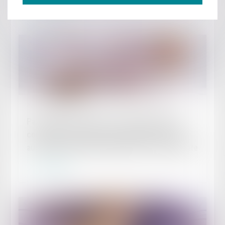
Lire la suite
Publié le :
03/07/2023
Participation salariale : pas d’exonération de
cotisations sociales sans dépôt de l’accord
auprès de l’autorité administrative compétente
Lire la suite