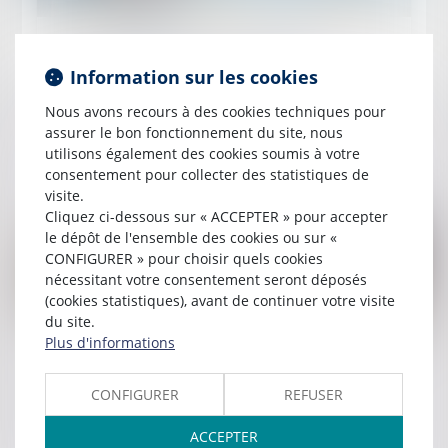
Publié le :
17/07/2023
Protection contre le licenciement et
Information sur les cookies
indemnités journalières sans carence pour les
Nous avons recours à des cookies techniques pour
salariées confrontées à une fausse couche
assurer le bon fonctionnement du site, nous
utilisons également des cookies soumis à votre
Lire la suite
consentement pour collecter des statistiques de
visite.
Cliquez ci-dessous sur « ACCEPTER » pour accepter
le dépôt de l'ensemble des cookies ou sur «
CONFIGURER » pour choisir quels cookies
nécessitant votre consentement seront déposés
(cookies statistiques), avant de continuer votre visite
du site.
Plus d'informations
Publié le :
10/07/2023
Chômage-intempéries dans le BTP : pas de
CONFIGURER
REFUSER
changement de taux pour 2023
ACCEPTER