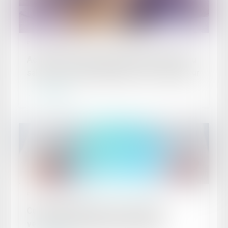
Publié le :
27/06/2023
Accident de travail ayant entraîné le décès du
salarié : nouvelles obligations pour l’employeur
Lire la suite
Publié le :
19/06/2023
Contrat de prévoyance successifs et
versement d’une pension d’invalidité