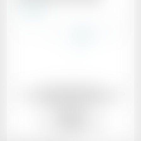
Lire la suite
...
...
<<
<
10
11
12
13
14
15
16
>
>>
Domaines d’intervention
Votre Avocat
Conseil et support juridique externalisé aux entreprises
Actualités
F.A.Q
Honoraires
Mentions légales
Politique de confidentialité
Politique de cookies
Plan du site
PK AVOCAT
8 bis boulevard Ledru-Rollin, 34000 Montpellier
Tél :
06 88 68 59 48