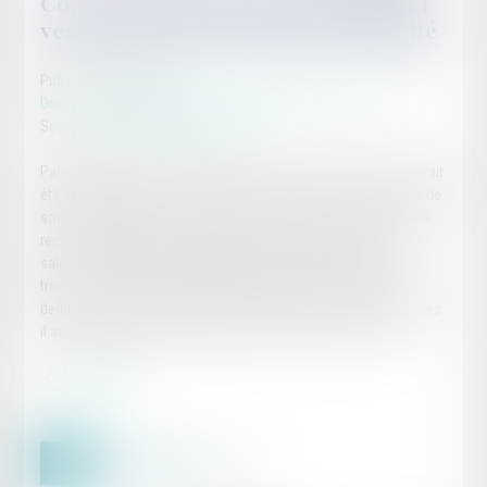
Contrat de prévoyance successifs et
versement d’une pension d’invalidité
Publié le :
19/06/2023
Droit du travail - Employeurs
/
Droit de la protection sociale
Source :
www.lemag-juridique.com
Paraplégique depuis un accident survenu en 1993, un salarié avait
été déclaré inapte par la médecine du travail, en 2015, à l’issue de
son arrêt de travail et licencié en conséquence. À compter de la
reconnaissance de son invalidité en troisième catégorie, le
salarié avait demandé à bénéficier de la garantie invalidité de
troisième catégorie complémentaire prévue par l'un des deux
derniers contrats de prévoyance, des entreprises dans lesquelles
il avait travaillé, mais s’était heurté au refus des assureurs...
Lire la suite