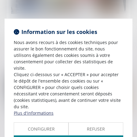
Publié le :
20/03/2023
L'Urssaf notifie les effectifs permettant aux
Information sur les cookies
employeurs concernés de déclarer la CSA pour
Nous avons recours à des cookies techniques pour
l'année 2022
assurer le bon fonctionnement du site, nous
utilisons également des cookies soumis à votre
Lire la suite
consentement pour collecter des statistiques de
visite.
Cliquez ci-dessous sur « ACCEPTER » pour accepter
le dépôt de l'ensemble des cookies ou sur «
CONFIGURER » pour choisir quels cookies
nécessitant votre consentement seront déposés
(cookies statistiques), avant de continuer votre visite
du site.
Plus d'informations
Publié le :
06/03/2023
Si c’est un abus de droit, l’URSSAF doit
CONFIGURER
REFUSER
respecter la procédure