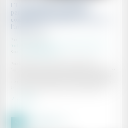
L'Urssaf notifie les effectifs
permettant aux employeurs
concernés de déclarer la CSA pour
l'année 2022
Publié le :
20/03/2023
Droit du travail - Employeurs
/
Droit de la protection sociale
Source :
efl.businesscomm.fr
Pour la première fois, la contribution supplémentaire à
l’apprentissage (CSA) due au titre de l’année 2022 sera collectée
par l’Urssaf lors de la déclaration en DSN de mars 2023 (exigible
le 5 ou 15 avril 2023). La CSA ne concerne que les employeurs de
250 salariés et plus, redevables de la taxe d’apprentissage...
Lire la suite