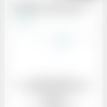
Quand l’URSSAF ne respecte pas la procédure
de vérification des frais professionnels
Lire la suite
...
...
<<
<
12
13
14
15
16
17
18
>
>>
Domaines d’intervention
Votre Avocat
Conseil et support juridique externalisé aux entreprises
Actualités
F.A.Q
Honoraires
Mentions légales
Politique de confidentialité
Politique de cookies
Plan du site
PK AVOCAT
8 bis boulevard Ledru-Rollin, 34000 Montpellier