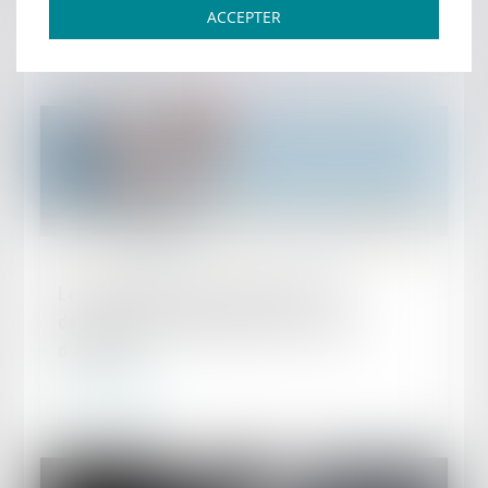
ACCEPTER
Lire la suite
Publié le :
24/02/2023
Les cotisations dues à la Cipav sont
désormais proportionnelles au revenu
d’activité
Lire la suite