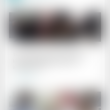
Publié le :
27/03/2023
Titres-restaurant : quelles conséquences
lorsque la participation patronale est
inférieure à 50 % ?
Lire la suite