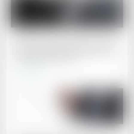
Publié le :
15/02/2023
Réforme des retraites en utilisant un projet de
loi de financement rectificative de la sécurité
sociale : vous avez dit 47-1 ?
Lire la suite
Publié le :
01/02/2023